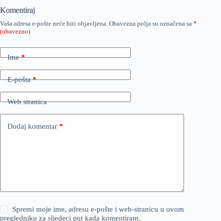
Komentiraj
Vaša adresa e-pošte neće biti objavljena.
Obavezna polja su označena sa
*
(obavezno)
Ime
*
E-pošta
*
Web stranica
Dodaj komentar
*
Spremi moje ime, adresu e-pošte i web-stranicu u ovom
pregledniku za sljedeci put kada komentiram.