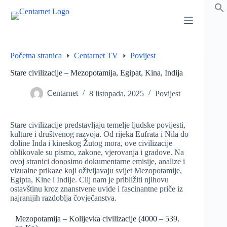
Preskoči
na
sadržaj
Početna stranica
Centarnet TV
Povijest
Stare civilizacije – Mezopotamija, Egipat, Kina, Indija
Centarnet
8 listopada, 2025
Povijest
Stare civilizacije predstavljaju temelje ljudske povijesti,
kulture i društvenog razvoja. Od rijeka Eufrata i Nila do
doline Inda i kineskog Žutog mora, ove civilizacije
oblikovale su pismo, zakone, vjerovanja i gradove. Na
ovoj stranici donosimo dokumentarne emisije, analize i
vizualne prikaze koji oživljavaju svijet Mezopotamije,
Egipta, Kine i Indije. Cilj nam je približiti njihovu
ostavštinu kroz znanstvene uvide i fascinantne priče iz
najranijih razdoblja čovječanstva.
Mezopotamija – Kolijevka civilizacije (4000 – 539.