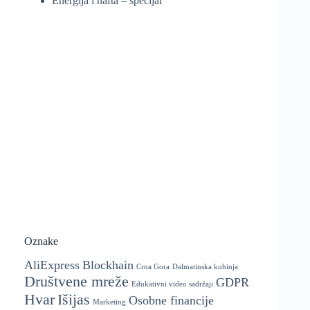
Energija i nafta – specijal
Oznake
AliExpress
Blockhain
Crna Gora
Dalmatinska kuhinja
Društvene mreže
GDPR
Edukativni video sadržaji
Hvar
Išijas
Osobne financije
Marketing