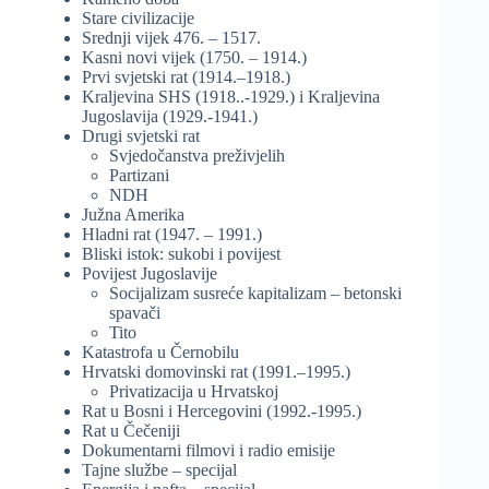
Stare civilizacije
Srednji vijek 476. – 1517.
Kasni novi vijek (1750. – 1914.)
Prvi svjetski rat (1914.–1918.)
Kraljevina SHS (1918..-1929.) i Kraljevina
Jugoslavija (1929.-1941.)
Drugi svjetski rat
Svjedočanstva preživjelih
Partizani
NDH
Južna Amerika
Hladni rat (1947. – 1991.)
Bliski istok: sukobi i povijest
Povijest Jugoslavije
Socijalizam susreće kapitalizam – betonski
spavači
Tito
Katastrofa u Černobilu
Hrvatski domovinski rat (1991.–1995.)
Privatizacija u Hrvatskoj
Rat u Bosni i Hercegovini (1992.-1995.)
Rat u Čečeniji
Dokumentarni filmovi i radio emisije
Tajne službe – specijal