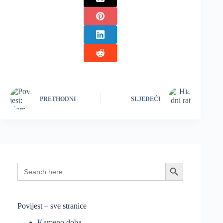
PRETHODNI
SLJEDEĆI
Search
Search Button
for:
Povijest – sve stranice
Kameno doba