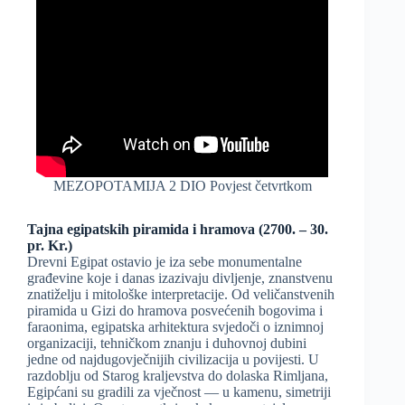
MEZOPOTAMIJA 2 DIO Povjest četvrtkom
Tajna egipatskih piramida i hramova (2700. – 30.
pr. Kr.)
Drevni Egipat ostavio je iza sebe monumentalne
građevine koje i danas izazivaju divljenje, znanstvenu
znatiželju i mitološke interpretacije. Od veličanstvenih
piramida u Gizi do hramova posvećenih bogovima i
faraonima, egipatska arhitektura svjedoči o iznimnoj
organizaciji, tehničkom znanju i duhovnoj dubini
jedne od najdugovječnijih civilizacija u povijesti. U
razdoblju od Starog kraljevstva do dolaska Rimljana,
Egipćani su gradili za vječnost — u kamenu, simetriji