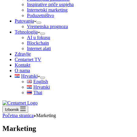
Inspirative priče uspjeha
Internetski marketing
Poduzetništvo
Putovanja
Vremenska prognoza
Tehnologija
AI u fokusu
Blockchain
Internet alati
Zdravlje
Centarnet TV
Kontakt
O nama
Hrvatski
English
Hrvatski
Thai
Izbornik
Početna stranica
Marketing
Marketing