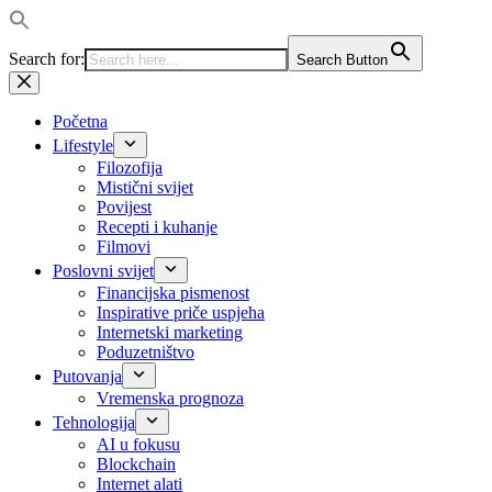
Search for:
Search Button
Preskoči
na
sadržaj
Početna
Lifestyle
Filozofija
Mistični svijet
Povijest
Recepti i kuhanje
Filmovi
Poslovni svijet
Financijska pismenost
Inspirative priče uspjeha
Internetski marketing
Poduzetništvo
Putovanja
Vremenska prognoza
Tehnologija
AI u fokusu
Blockchain
Internet alati