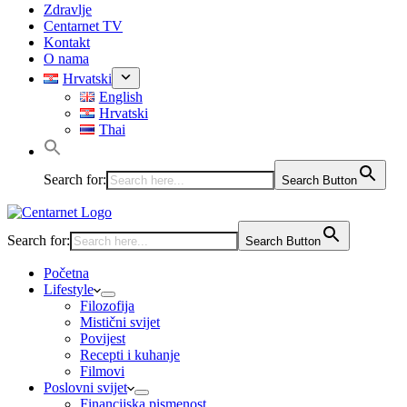
Zdravlje
Centarnet TV
Kontakt
O nama
Hrvatski
English
Hrvatski
Thai
Search for:
Search Button
Search for:
Search Button
Početna
Lifestyle
Filozofija
Mistični svijet
Povijest
Recepti i kuhanje
Filmovi
Poslovni svijet
Financijska pismenost