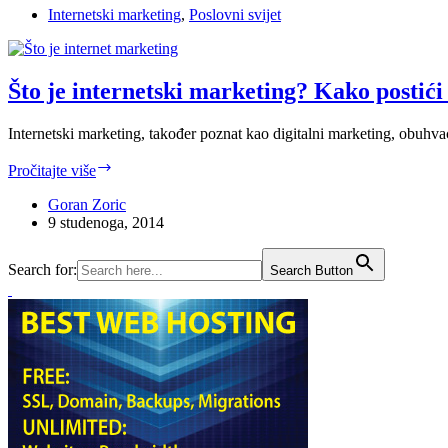
Internetski marketing
,
Poslovni svijet
Što je internetski marketing? Kako postići
Internetski marketing, također poznat kao digitalni marketing, obuhv
Što
Pročitajte više
je
internetski
Goran Zoric
marketing?
9 studenoga, 2014
Kako
postići
Search for:
Search Button
siguran
uspjeh?