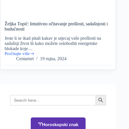
Željka Topić: Intuitivno očitavanje prošlosti, sadašnjosti i
budućnosti
Jeste li se ikad pitali kakav je utjecaj vaše prošlosti na
sadašnji život ili kako možete osloboditi energetske
blokade koje…
Pročitajte više
Željka
Centarnet
19 rujna, 2024
Topić:
Intuitivno
očitavanje
prošlosti,
sadašnjosti
i
budućnosti
Search
Search Button
for:
♈
Horoskopski znak