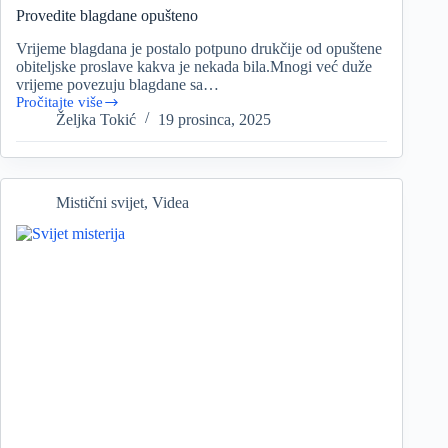
Provedite blagdane opušteno
Vrijeme blagdana je postalo potpuno drukčije od opuštene
obiteljske proslave kakva je nekada bila.Mnogi već duže
vrijeme povezuju blagdane sa…
Pročitajte više
Provedite
Željka Tokić
19 prosinca, 2025
blagdane
opušteno
Mistični svijet
,
Videa