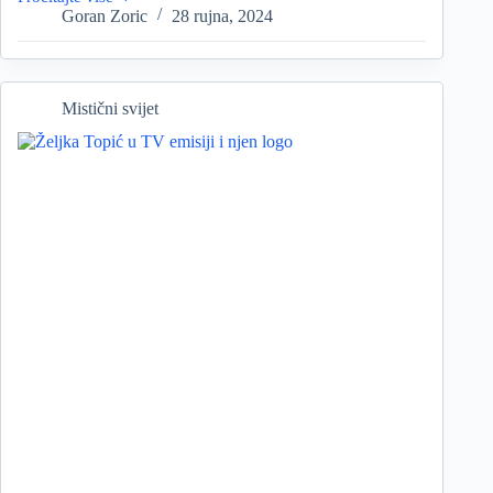
Izračun
Goran Zoric
28 rujna, 2024
horoskopskog
znaka
i
podznaka
Mistični svijet