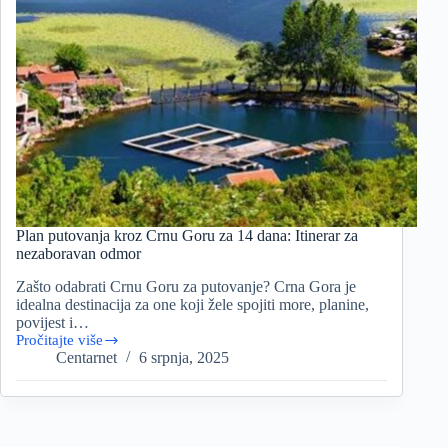
Plan putovanja kroz Crnu Goru za 14 dana: Itinerar za
nezaboravan odmor
Zašto odabrati Crnu Goru za putovanje? Crna Gora je
idealna destinacija za one koji žele spojiti more, planine,
povijest i…
Pročitajte više
Plan
Centarnet
6 srpnja, 2025
putovanja
kroz
Crnu
Goru
za