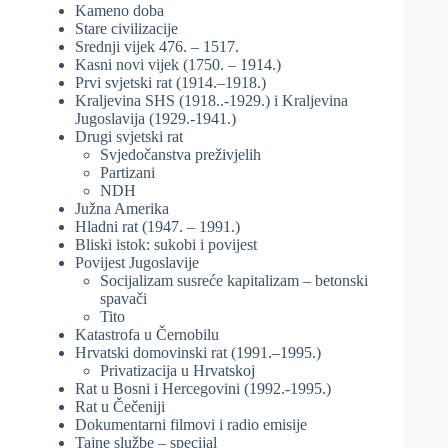
Kameno doba
Stare civilizacije
Srednji vijek 476. – 1517.
Kasni novi vijek (1750. – 1914.)
Prvi svjetski rat (1914.–1918.)
Kraljevina SHS (1918..-1929.) i Kraljevina
Jugoslavija (1929.-1941.)
Drugi svjetski rat
Svjedočanstva preživjelih
Partizani
NDH
Južna Amerika
Hladni rat (1947. – 1991.)
Bliski istok: sukobi i povijest
Povijest Jugoslavije
Socijalizam susreće kapitalizam – betonski
spavači
Tito
Katastrofa u Černobilu
Hrvatski domovinski rat (1991.–1995.)
Privatizacija u Hrvatskoj
Rat u Bosni i Hercegovini (1992.-1995.)
Rat u Čečeniji
Dokumentarni filmovi i radio emisije
Tajne službe – specijal