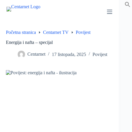
Preskoči
na
sadržaj
Početna stranica
Centarnet TV
Povijest
Energija i nafta – specijal
Centarnet
17 listopada, 2025
Povijest