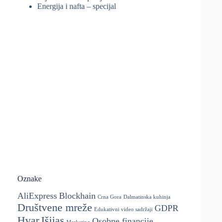
Energija i nafta – specijal
Oznake
AliExpress
Blockhain
Crna Gora
Dalmatinska kuhinja
Društvene mreže
GDPR
Edukativni video sadržaji
Hvar
Išijas
Osobne financije