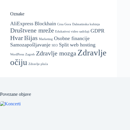
Oznake
AliExpress
Blockhain
Crna Gora
Dalmatinska kuhinja
Društvene mreže
GDPR
Edukativni video sadržaji
Hvar
Išijas
Osobne financije
Marketing
Samozapošljavanje
Split
web hosting
SEO
Zdravlje
Zdravlje mozga
WordPress
Zagreb
očiju
Zdravlje pluća
Povezane objave