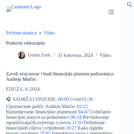
Preskoči
na
sadržaj
Početna stranica
Videa
Poslovni videozapisi
Goran Zoric
31 kolovoza, 2024
Videa
Zavoli svoj novac i budi financijski pismena poduzetnica:
Andreja Marčec
EDUZA, 8./2024.
🎧 SADRŽAJ EPIZODE:
00:00
Uvod
01:30
Upoznavanje gošće: Andreja Marčec
02:22
Razumijevanje financijske pismenosti
04:47
Uobičajeni
financijski izazovi za poduzetnice
06:34
Prevladavanje
ograničavajućih uvjerenja o novcu
11:10
Definiranje
financijskih ciljeva i vrijednosti
16:27
Kako izgleda
proces coachinga
25:05
Interaktivna sesija s gledateljima