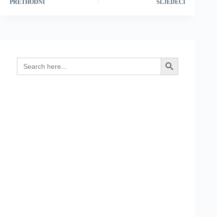
PRETHODNI
SLJEDEĆI
Search
Search Button
for: