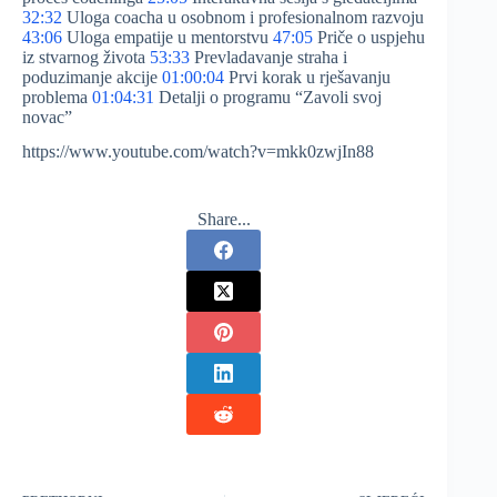
32:32
Uloga coacha u osobnom i profesionalnom razvoju
43:06
Uloga empatije u mentorstvu
47:05
Priče o uspjehu
iz stvarnog života
53:33
Prevladavanje straha i
poduzimanje akcije
01:00:04
Prvi korak u rješavanju
problema
01:04:31
Detalji o programu “Zavoli svoj
novac”
https://www.youtube.com/watch?v=mkk0zwjIn88
Share...