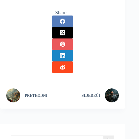
Share...
PRETHODNI
SLJEDEĆI
Search