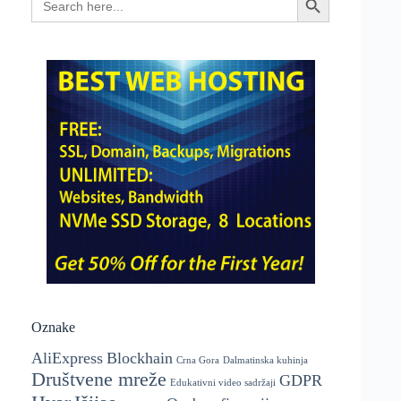
Search Button
for:
Oznake
AliExpress
Blockhain
Crna Gora
Dalmatinska kuhinja
Društvene mreže
GDPR
Edukativni video sadržaji