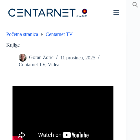
Preskoči
na
sadržaj
Početna stranica
Centarnet TV
Knjige
Goran Zoric
11 prosinca, 2025
Centarnet TV
,
Videa