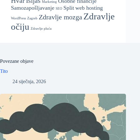
Hvar
Išijas
Osobne financije
Marketing
Samozapošljavanje
Split
web hosting
SEO
Zdravlje
Zdravlje mozga
WordPress
Zagreb
očiju
Zdravlje pluća
Povezane objave
Tito
24 siječnja, 2026