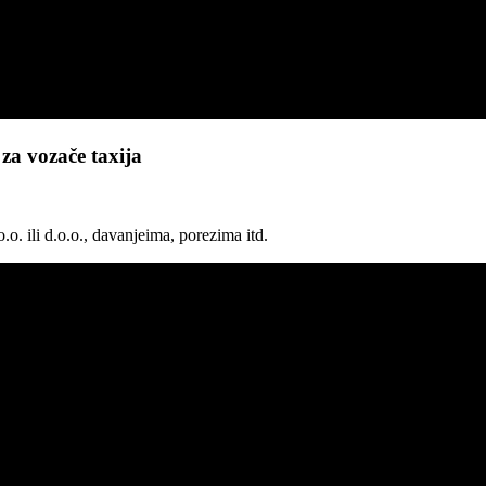
za vozače taxija
.o. ili d.o.o., davanjeima, porezima itd.