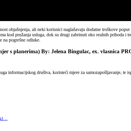
ost objašnjenja, ali neki korisnici naglašavaju dodatne troškove poput 
ma kod pružanja usluga, dok su drugi zabrinuti oko realnih prihoda i tr
ude na pogrešne odluke.
imjer s planerima) By: Jelena Bingulac, ex. vlasnica P
luga informacijskog društva, koristeći mjere za samozapošljavanje, te i
/skl…