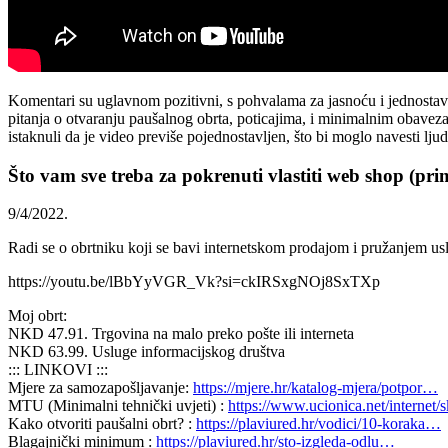
Komentari su uglavnom pozitivni, s pohvalama za jasnoću i jednostavn
pitanja o otvaranju paušalnog obrta, poticajima, i minimalnim obaveza
istaknuli da je video previše pojednostavljen, što bi moglo navesti lj
Što vam sve treba za pokrenuti vlastiti web shop (pr
9/4/2022.
Radi se o obrtniku koji se bavi internetskom prodajom i pružanjem us
https://youtu.be/lBbYyVGR_Vk?si=ckIRSxgNOj8SxTXp
Moj obrt:
NKD 47.91. Trgovina na malo preko pošte ili interneta
NKD 63.99. Usluge informacijskog društva
::: LINKOVI :::
Mjere za samozapošljavanje:
https://mjere.hr/katalog-mjera/potpor…
MTU (Minimalni tehnički uvjeti) :
https://www.ucionica.net/internet
Kako otvoriti paušalni obrt? :
https://plaviured.hr/vodici/10-koraka…
Blagajnički minimum :
https://plaviured.hr/sto-izgleda-odlu…