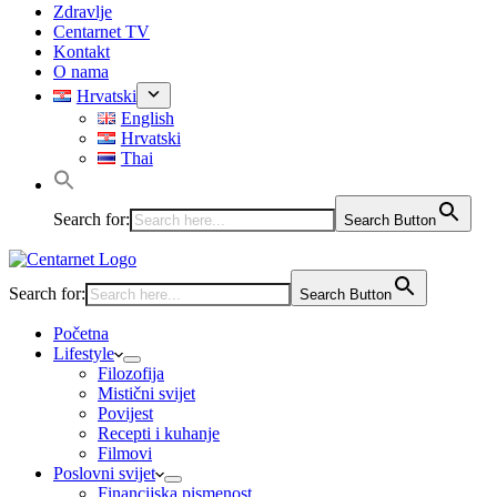
Zdravlje
Centarnet TV
Kontakt
O nama
Hrvatski
English
Hrvatski
Thai
Search for:
Search Button
Search for:
Search Button
Početna
Lifestyle
Filozofija
Mistični svijet
Povijest
Recepti i kuhanje
Filmovi
Poslovni svijet
Financijska pismenost