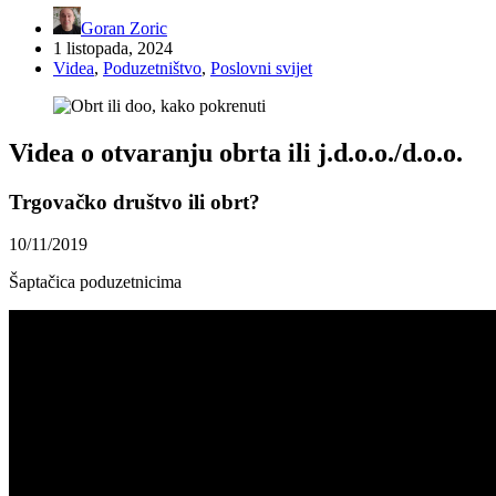
Goran Zoric
1 listopada, 2024
Videa
,
Poduzetništvo
,
Poslovni svijet
Videa o otvaranju obrta ili j.d.o.o./d.o.o.
Trgovačko društvo ili obrt?
10/11/2019
Šaptačica poduzetnicima