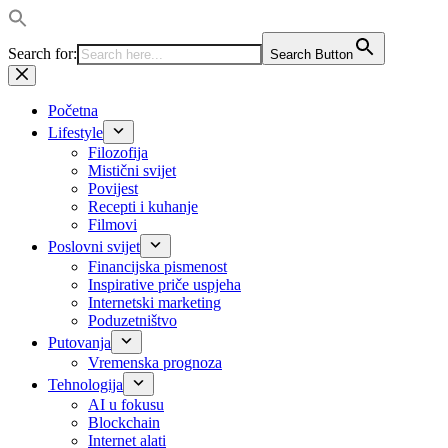
Search for:
Search Button
Preskoči
na
sadržaj
Početna
Lifestyle
Filozofija
Mistični svijet
Povijest
Recepti i kuhanje
Filmovi
Poslovni svijet
Financijska pismenost
Inspirative priče uspjeha
Internetski marketing
Poduzetništvo
Putovanja
Vremenska prognoza
Tehnologija
AI u fokusu
Blockchain
Internet alati