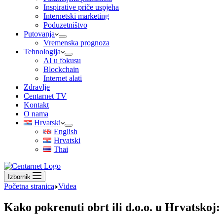
Inspirative priče uspjeha
Internetski marketing
Poduzetništvo
Putovanja
Vremenska prognoza
Tehnologija
AI u fokusu
Blockchain
Internet alati
Zdravlje
Centarnet TV
Kontakt
O nama
Hrvatski
English
Hrvatski
Thai
Izbornik
Početna stranica
Videa
Kako pokrenuti obrt ili d.o.o. u Hrvatskoj: 