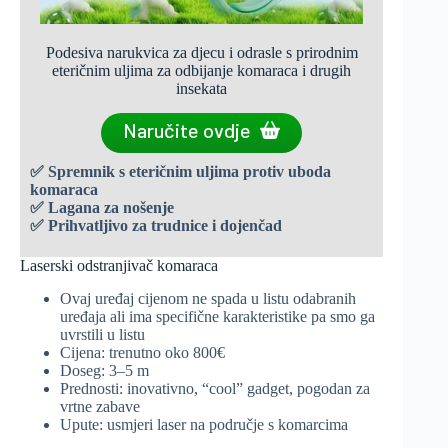
Podesiva narukvica za djecu i odrasle s prirodnim
eteričnim uljima za odbijanje komaraca i drugih
insekata
Naručite ovdje
✅
Spremnik s eteričnim uljima protiv uboda
komaraca
✅
Lagana za nošenje
✅
Prihvatljivo za trudnice i dojenčad
Laserski odstranjivač komaraca
Ovaj uređaj cijenom ne spada u listu odabranih
uređaja ali ima specifične karakteristike pa smo ga
uvrstili u listu
Cijena: trenutno oko 800€
Doseg: 3–5 m
Prednosti: inovativno, “cool” gadget, pogodan za
vrtne zabave
Upute: usmjeri laser na područje s komarcima