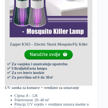
Zapper K563 – Electric Shock Mosquito/Fly Killer
Naručite ovdje
✅ Za vanjsku i unutrašnju upotrebu
✅
Ultraljubičasta lampa
✅
Za sve leteće insekte
✅
Za površinu od 6 do 30
㎡
UV zamka za komarce + ventilator za usisavanje
Cijena: 8 – 12€
Pokrivenost: 20–40 m²
Princip: UV svjetlo + ventilator usisava insekte u