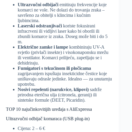
Ultrazvučni odbijači
emitiraju frekvencije koje
komarci ne vole. Ne dolazi do trovanja zraka –
savršeno za obitelji s klincima i kućnim
ljubimcima.
Laserski odstranjivači
koriste fokusirani
infracrveni ili vidljivi laser kako bi oborili ili
zbunili komarce iz zraka. Doseg može biti i do 5
m.
Električne zamke i lampe
kombiniraju UV-A
svjetlo (privlači insekte) i visokonaponsku mrežu
ili ventilator. Komarci prilijeću, zapetljaju se i
dehidriraju.
Fumigatori s tekućinom ili pločicama
zagrijavanjem ispuštaju insekticidne čestice koje
uništavaju odrasle jedinke. Idealno — za unutarnju
upotrebu.
Nosivi repelenti (narukvice, klipovi)
sadrže
prirodna eterična ulja (citronela, geranij) ili
sintetske formule (DEET, Picaridin).
TOP 10 najučinkovitijih uređaja s AliExpressa
Ultrazvučni odbijač komaraca (USB plug-in)
Cijena: 2 – 6 €