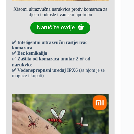
Xiaomi ultrazvučna narukvica protiv komaraca za
djecu i odrasle i vanjsku upotrebu
Naručite ovdje
✅
Inteligentni ultrazvučni rastjerivač
komaraca
✅
Bez kemikalija
✅
Zaštita od komaraca unutar 2 ㎡ od
narukvice
✅
Vodonepropusni uređaj IPX6
(sa njom je se
moguće i kupati)