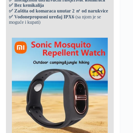
✅
Bez kemikalija
✅
Zaštita od komaraca unutar 2 ㎡ od narukvice
✅
Vodonepropusni uređaj IPX6
(sa njom je se
moguće i kupati)