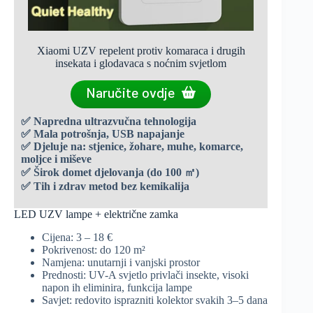
Xiaomi UZV repelent protiv komaraca i drugih
insekata i glodavaca s noćnim svjetlom
Naručite ovdje
✅ Napredna ultrazvučna tehnologija
✅ Mala potrošnja, USB napajanje
✅ Djeluje na: stjenice, žohare, muhe, komarce,
moljce
i miševe
✅ Širok domet djelovanja (do 100 ㎡)
✅ Tih i zdrav metod bez kemikalija
LED UZV lampe + električne zamka
Cijena: 3 – 18 €
Pokrivenost: do 120 m²
Namjena: unutarnji i vanjski prostor
Prednosti: UV-A svjetlo privlači insekte, visoki
napon ih eliminira, funkcija lampe
Savjet: redovito isprazniti kolektor svakih 3–5 dana