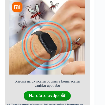
Xiaomi narukvica za odbijanje komaraca za
vanjsku upotrebu
Naručite ovdje
✅
Inteligentni ultrazvučni rastjerivač komaraca