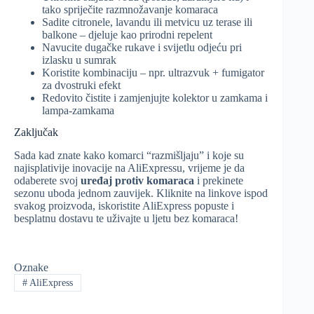
tako spriječite razmnožavanje komaraca
Sadite citronele, lavandu ili metvicu uz terase ili
balkone – djeluje kao prirodni repelent
Navucite dugačke rukave i svijetlu odjeću pri
izlasku u sumrak
Koristite kombinaciju – npr. ultrazvuk + fumigator
za dvostruki efekt
Redovito čistite i zamjenjujte kolektor u zamkama i
lampa-zamkama
Zaključak
Sada kad znate kako komarci “razmišljaju” i koje su
najisplativije inovacije na AliExpressu, vrijeme je da
odaberete svoj
uređaj protiv komaraca
i prekinete
sezonu uboda jednom zauvijek. Kliknite na linkove ispod
svakog proizvoda, iskoristite AliExpress popuste i
besplatnu dostavu te uživajte u ljetu bez komaraca!
Oznake
#
AliExpress