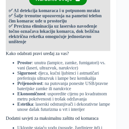
✅ AI detekcija komaraca i u potpunom mraku
✅ Šalje trenutne upozorenja na pametni telefon
čim komarac uđe u prostoriju
✅ Precizna eliminacija uz lasersko navođenje
točno označava lokaciju komarca, dok bežična
električna reketka omogućuje jednostavno
uništenje
Kako odabrati pravi uređaj za vas?
Prostor
: unutra (lampice, zamke, fumigatori) vs.
vani (laseri, ultrazvuk, narukvice)
Sigurnost
: djeca, kućni ljubimci i astmatičari
preferiraju ultrazvuk i lampe bez kemikalija
Prijenosivost
: na putovanja ponesite USB/pravne
baterijske zamke ili narukvice
Ekonomičnost
: usporedite cijenu po kvadratnom
metru pokrivenosti i trošak održavanja
Estetika
: laserski odstranjivači i dekorativne lampe
unose dašak futurizma u vrt i interijer
Dodatni savjeti za maksimalnu zaštitu od komaraca
Uklonite stajaću vodu (posude, žardinjere itd) i