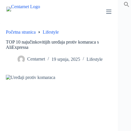
Preskoči
na
sadržaj
Početna stranica
Lifestyle
TOP 10 najučinkovitijih uređaja protiv komaraca s
AliExpressa
Centarnet
19 srpnja, 2025
Lifestyle