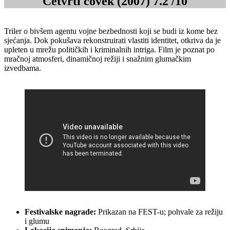
Četvrti čovek (2007) 7.2 /10
Triler o bivšem agentu vojne bezbednosti koji se budi iz kome bez
sjećanja. Dok pokušava rekonstruirati vlastiti identitet, otkriva da je
upleten u mrežu političkih i kriminalnih intriga. Film je poznat po
mračnoj atmosferi, dinamičnoj režiji i snažnim glumačkim
izvedbama.
Festivalske nagrade:
Prikazan na FEST-u; pohvale za režiju
i glumu