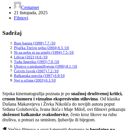
Centarnet
21 listopada, 2025
Filmovi
Sadržaj
Bure baruta (1998) 7.7 /10
Pljačka Trećeg rajha (2004) 6.5 /10
Ni na nebu ni na zemlji (1994) 7.5 /10
Lihvar (2021) 6.6 /10
Tuđa Amerika (1995) 7.0 /10
Ubistvo s predumišljajem (1996) 8.1 /10
Četvrti čovek (2007) 7.2 /10
Balkanska pravila (1997) 6.9/10
Sjaj u očima (2003) 6.1/10
Srpska kinematografija poznata je po
snažnoj društvenoj kritici,
crnom humoru i vizualno ekspresivnim stilovima
. Od klasika
Dušana Makavejeva i Živka Nikolića do novijih autora poput
Srđana Golubovića, Ivana Ikića i Maje Miloš, ovi filmovi prikazuju
složenost balkanske svakodnevice
, često kroz likove na rubu
društva, u potrazi za smislom, ljubavlju ili bijegom.
🎥 Većina filmova u ovoj kategoriji dostupna je
besplatno na