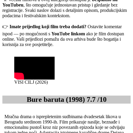
YouTubeu
, što omogućuje jednostavan pristup i gledanje bez
registracije. Svaki naslov dolazi s detaljnim opisom, produkcijskim
podacima i festivalskim kontekstom.
👉
Imate prijedlog koji film treba dodati?
Ostavite komentar
ispod — po mogućnosti s
YouTube linkom
ako je film dostupan
online. Vaši prijedlozi pomažu da ova arhiva bude što bogatija i
korisnija za sve posjetitelje.
VISI CILJ (2026)
Bure baruta (1998) 7.7 /10
Mračna drama o isprepletenim sudbinama dvadesetak likova u
Beogradu sredinom 1990-ih. Film prikazuje nasilje, beznađe i
emocionalnu pustoš kroz niz povezanih epizoda koje se odvijaju
tokom jedne noći. Adaptacija istoimene kazališne drame Dejana