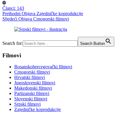
Članci: 143
Prethodni
Objava
Zajedničke koprodukcije
Sljedeći
Objava
Crnogorski filmovi
Search for:
Search Button
Filmovi
Bosanskohercegovački filmovi
Crnogorski filmovi
Hrvatski filmovi
Jugoslovenski filmovi
Makedonski filmovi
Partizanski filmovi
Slovenski filmovi
Srpski filmovi
Zajedničke koprodukcije