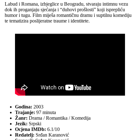
Labud i Romana, izbjeglice u Beogradu, stvaraju intimnu vezu
dok ih proganjaju sjećanja i “duhovi prošlosti” koji isprepliću
humor i tugu. Film miješa romantičnu dramu i suptilnu komediju
te tematizira poslijeratne traume i identitete.
Godina:
2003
Trajanje:
97 minuta
Žanr:
Drama / Romantika / Komedija
Jezik:
Srpski
Ocjena IMDb:
6.1/10
Redatelj:
Srđan Karanović