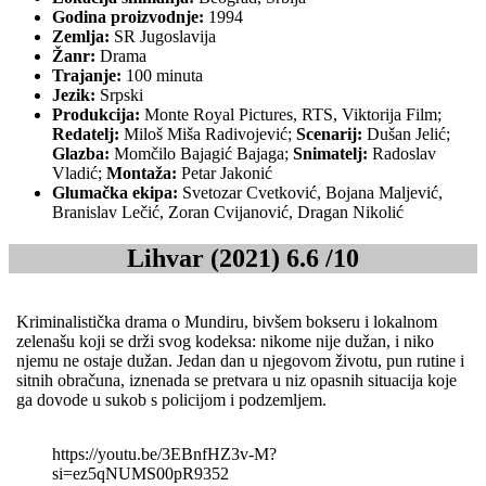
Godina proizvodnje:
1994
Zemlja:
SR Jugoslavija
Žanr:
Drama
Trajanje:
100 minuta
Jezik:
Srpski
Produkcija:
Monte Royal Pictures, RTS, Viktorija Film;
Redatelj:
Miloš Miša Radivojević;
Scenarij:
Dušan Jelić;
Glazba:
Momčilo Bajagić Bajaga;
Snimatelj:
Radoslav
Vladić;
Montaža:
Petar Jakonić
Glumačka ekipa:
Svetozar Cvetković, Bojana Maljević,
Branislav Lečić, Zoran Cvijanović, Dragan Nikolić
Lihvar (2021) 6.6 /10
Kriminalistička drama o Mundiru, bivšem bokseru i lokalnom
zelenašu koji se drži svog kodeksa: nikome nije dužan, i niko
njemu ne ostaje dužan. Jedan dan u njegovom životu, pun rutine i
sitnih obračuna, iznenada se pretvara u niz opasnih situacija koje
ga dovode u sukob s policijom i podzemljem.
https://youtu.be/3EBnfHZ3v-M?
si=ez5qNUMS00pR9352