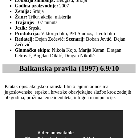
Lokacija snimanja:
Beograd, Srbija
Godina proizvodnje:
2007
Zemlja:
Srbija
Žanr:
Triler, akcija, misterija
Trajanje:
107 minuta
Jezik:
Srpski
Produkcija:
Viktorija film, PFI Studios, Tivoli film
Redatelj:
Dejan Zečević;
Scenarij:
Boban Jevtić, Dejan
Zečević
Glumačka ekipa:
Nikola Kojo, Marija Karan, Dragan
Petrović, Bogdan Diklić, Dragan Nikolić
Balkanska pravila (1997) 6.9/10
Kratak opis: akcijsko‑dramski film o tajnim odnosima
jugoslovenske, srpske i hrvatske obavještajne službe kroz zadnjih
50 godina; prožima teme identiteta, intrige i manipulacije.