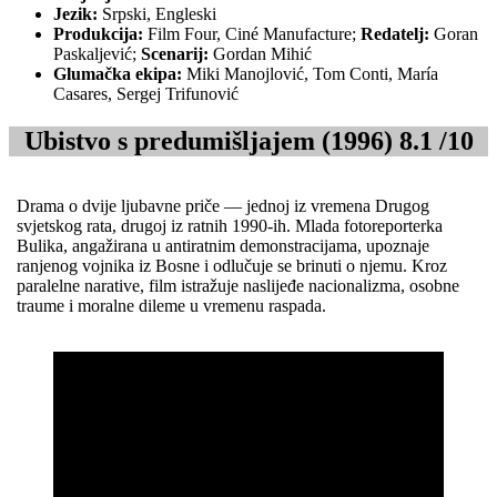
Jezik:
Srpski, Engleski
Produkcija:
Film Four, Ciné Manufacture;
Redatelj:
Goran
Paskaljević;
Scenarij:
Gordan Mihić
Glumačka ekipa:
Miki Manojlović, Tom Conti, María
Casares, Sergej Trifunović
Ubistvo s predumišljajem (1996) 8.1 /10
Drama o dvije ljubavne priče — jednoj iz vremena Drugog
svjetskog rata, drugoj iz ratnih 1990-ih. Mlada fotoreporterka
Bulika, angažirana u antiratnim demonstracijama, upoznaje
ranjenog vojnika iz Bosne i odlučuje se brinuti o njemu. Kroz
paralelne narative, film istražuje naslijeđe nacionalizma, osobne
traume i moralne dileme u vremenu raspada.