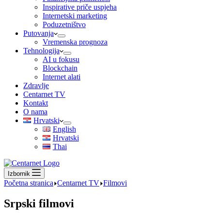
Inspirative priče uspjeha
Internetski marketing
Poduzetništvo
Putovanja
Vremenska prognoza
Tehnologija
AI u fokusu
Blockchain
Internet alati
Zdravlje
Centarnet TV
Kontakt
O nama
Hrvatski
English
Hrvatski
Thai
Izbornik
Početna stranica
Centarnet TV
Filmovi
Srpski filmovi