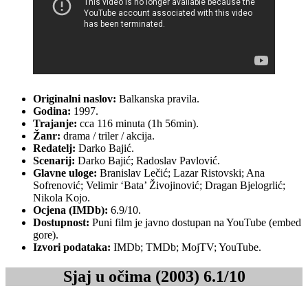
Originalni naslov:
Balkanska pravila.
Godina:
1997.
Trajanje:
cca 116 minuta (1h 56min).
Žanr:
drama / triler / akcija.
Redatelj:
Darko Bajić.
Scenarij:
Darko Bajić; Radoslav Pavlović.
Glavne uloge:
Branislav Lečić; Lazar Ristovski; Ana
Sofrenović; Velimir ‘Bata’ Živojinović; Dragan Bjelogrlić;
Nikola Kojo.
Ocjena (IMDb):
6.9/10.
Dostupnost:
Puni film je javno dostupan na YouTube (embed
gore).
Izvori podataka:
IMDb; TMDb; MojTV; YouTube.
Sjaj u očima (2003) 6.1/10