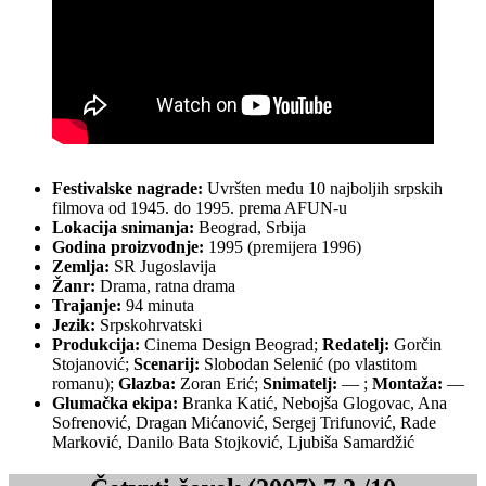
Festivalske nagrade:
Uvršten među 10 najboljih srpskih
filmova od 1945. do 1995. prema AFUN-u
Lokacija snimanja:
Beograd, Srbija
Godina proizvodnje:
1995 (premijera 1996)
Zemlja:
SR Jugoslavija
Žanr:
Drama, ratna drama
Trajanje:
94 minuta
Jezik:
Srpskohrvatski
Produkcija:
Cinema Design Beograd;
Redatelj:
Gorčin
Stojanović;
Scenarij:
Slobodan Selenić (po vlastitom
romanu);
Glazba:
Zoran Erić;
Snimatelj:
— ;
Montaža:
—
Glumačka ekipa:
Branka Katić, Nebojša Glogovac, Ana
Sofrenović, Dragan Mićanović, Sergej Trifunović, Rade
Marković, Danilo Bata Stojković, Ljubiša Samardžić