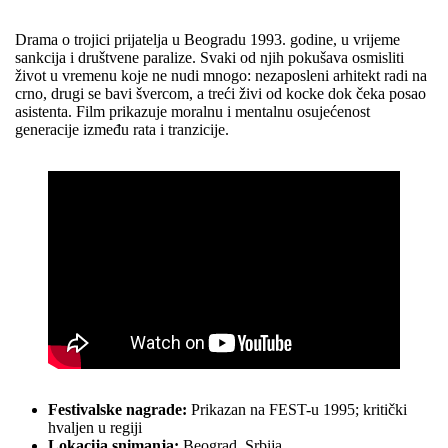
Drama o trojici prijatelja u Beogradu 1993. godine, u vrijeme
sankcija i društvene paralize. Svaki od njih pokušava osmisliti
život u vremenu koje ne nudi mnogo: nezaposleni arhitekt radi na
crno, drugi se bavi švercom, a treći živi od kocke dok čeka posao
asistenta. Film prikazuje moralnu i mentalnu osujećenost
generacije između rata i tranzicije.
Festivalske nagrade:
Prikazan na FEST-u 1995; kritički
hvaljen u regiji
Lokacija snimanja:
Beograd, Srbija