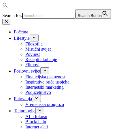
Search for:
Search Button
Preskoči
na
sadržaj
Početna
Lifestyle
Filozofija
Mistični svijet
Povijest
Recepti i kuhanje
Filmovi
Poslovni svijet
Financijska pismenost
Inspirative priče uspjeha
Internetski marketing
Poduzetništvo
Putovanja
Vremenska prognoza
Tehnologija
AI u fokusu
Blockchain
Internet alati