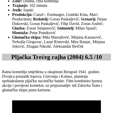
Žanr:
Drama, crna komedija
Trajanje:
102 minuta
Jezik:
Srpski
Produkcija:
Canal+, Eurimages, Gradski Kina, Mact
Productions;
Redatelj:
Goran Paskaljević;
Scenarij:
Dejan
Dukovski, Goran Paskaljević, Filip David, Zoran Andrić;
Glazba:
Zoran Simjanović;
Snimatelj:
Milan Spasić;
Montaža:
Petar Putniković
Glumačka ekipa:
Miki Manojlović, Mirjana Karanović,
Nebojša Glogovac, Lazar Ristovski, Mira Banjac, Mirjana
Joković, Dragan Nikolić, Aleksandar Berček
Pljačka Trećeg rajha (2004) 6.5 /10
Ratna komedija smještena u okupirani Beograd 1941. godine.
Dvojica poznatih lopova, Glavonja i Kalauz, planiraju
spektakularnu pljačku nacističke banke. Film kombinira humor,
akciju i povijesni kontekst, uz prepoznatljiv stil Zdravka Šotre i
glumačku ekipu punu karizme.