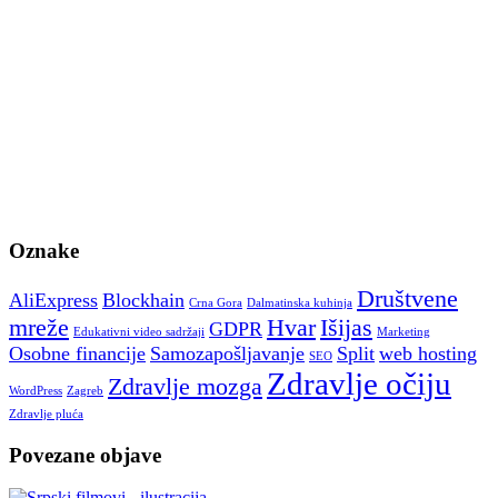
Oznake
Društvene
AliExpress
Blockhain
Crna Gora
Dalmatinska kuhinja
mreže
Hvar
Išijas
GDPR
Edukativni video sadržaji
Marketing
Osobne financije
Samozapošljavanje
Split
web hosting
SEO
Zdravlje očiju
Zdravlje mozga
WordPress
Zagreb
Zdravlje pluća
Povezane objave