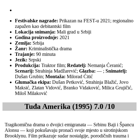
Festivalske nagrade:
Prikazan na FEST-u 2021; regionalno
zapažen kao debitantski film
Lokacija snimanja:
Mali grad u Srbiji
Godina proizvodnje:
2021
Zemlja:
Srbija
Žanr:
Kriminalistička drama
Trajanje:
90 minuta
Jezik:
Srpski
Produkcija:
Traktor film;
Redatelj:
Nemanja Ćeranić;
Scenarij:
Strahinja Madžarević;
Glazba:
— ;
Snimatelj:
Dušan Grubin;
Montaža:
Milorad Ćitić
Glumačka ekipa:
Dušan Petković, Strahinja Blažić, Jovo
Maksić, Zlatan Vidović, Branko Vidaković, Milica Grujičić,
Miloš Milaković
Tuđa Amerika (1995) 7.0 /10
Tragikomična drama o dvojici emigranata — Srbinu Baji i Špancu
Alonsu — koji pokušavaju pronaći svoje mjesto u sirotinjskom
Brooklynu. Film prikazuje sudar nostalgije, porodičnih trauma i