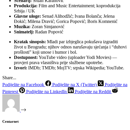
Scenarij:
Srđan Karanović
Produkcija:
Film and Music Entertainment; koprodukcija
Srbija / UK
Glavne uloge:
Senad Alihodžić; Ivana Bolanča; Jelena
Đokić; Milena Dravić; Gorica Popović; Boris Komnenić
Muzika:
Zoran Simjanović
Snimatelj:
Radan Popović
Kratak sinopsis:
Mladi par izbjeglica pokušava izgraditi
život u Beogradu; njihov odnos narušavaju sjećanja i “duhovi
prošlosti” koji unose i humor i bol.
Dostupnost:
YouTube video (uploader Yodi Movies) —
provjeri prava vlasništva prije službene upotrebe.
Izvori:
IMDb; TMDb; MojTV; srpska Wikipedia; YouTube.
Share...
Podijelite na Facebook
Podijelite na X (Twitter)
Podijelite na
Pinterest
Podijelite na LinkedIn
Podijelite na Reddit
Centarnet