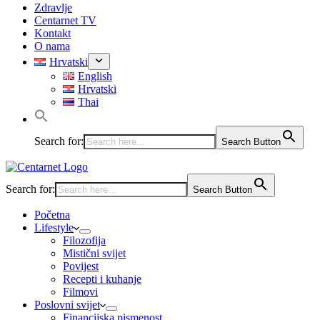
Zdravlje
Centarnet TV
Kontakt
O nama
Hrvatski
English
Hrvatski
Thai
Search for:
Search Button
Search for:
Search Button
Početna
Lifestyle
Filozofija
Mistični svijet
Povijest
Recepti i kuhanje
Filmovi
Poslovni svijet
Financijska pismenost