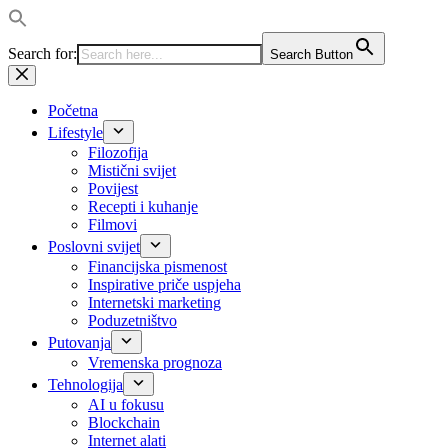
Search for:
Search Button
Preskoči
na
sadržaj
Početna
Lifestyle
Filozofija
Mistični svijet
Povijest
Recepti i kuhanje
Filmovi
Poslovni svijet
Financijska pismenost
Inspirative priče uspjeha
Internetski marketing
Poduzetništvo
Putovanja
Vremenska prognoza
Tehnologija
AI u fokusu
Blockchain
Internet alati