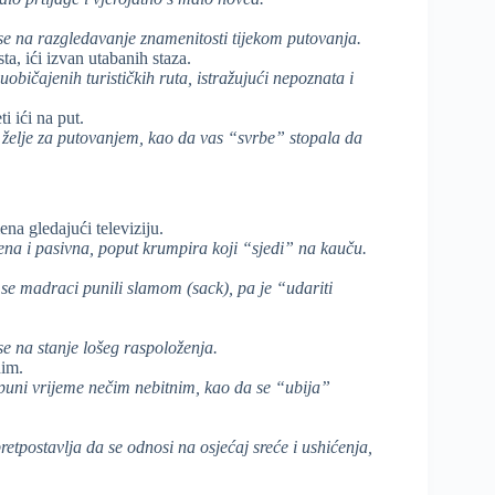
 se na razgledavanje znamenitosti tijekom putovanja.
ta, ići izvan utabanih staza.
običajenih turističkih ruta, istražujući nepoznata i
ti ići na put.
 želje za putovanjem, kao da vas “svrbe” stopala da
ena gledajući televiziju.
jena i pasivna, poput krumpira koji “sjedi” na kauču.
se madraci punili slamom (sack), pa je “udariti
se na stanje lošeg raspoloženja.
nim.
spuni vrijeme nečim nebitnim, kao da se “ubija”
retpostavlja da se odnosi na osjećaj sreće i ushićenja,