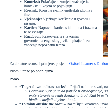
Kontekst:
Pokušajte razumjeti značenje iz
konteksta u kojem se pojavljuju.
Rječnik:
Koristite rječnik engleskih idioma i
fraza.
Vježbanje:
Vježbajte korištenje u govoru i
pisanju.
Kartice:
Napravite kartice s idiomima i frazama
te se kvizajte.
Razgovor:
Razgovarajte s izvornim
govornicima engleskog jezika i pitajte ih za
značenje nepoznatih izraza.
Za dodatne resurse i primjere, posjetite
Oxford Learner’s Diction
Idiomi i fraze po područjima
Posao
“To get down to brass tacks”
– Prijeći na bitne stvari, n
Porijeklo: Vjeruje se da potječe iz brodogradnje, gdj
pričvršćivanje drvenih dasaka na brod. Kad bi se “s
bitnih, temeljnih dijelova broda
.
“To think outside the box”
– Razmišljati kreativno, izva