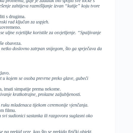
ka problema, gdje je zadatak bio spojiti sve točke s
ješenje zahtijeva razmišljanje izvan “kutije” koju tvore
iti s drugima.
imski rad ključan za uspjeh.
ekovremeno.
uljne svjetiljke koristile za osvjetljenje. “Spaljivanje
iše obaveza.
e netko doslovno zatrpan snijegom, što ga sprječava da
glavo.
et u kojem se osoba prevrne preko glave, gubeći
a, imati simpatije prema nekome.
ivanje kratkotrajne, prolazne zaljubljenosti.
a ruku mladenaca tijekom ceremonije vjenčanja.
om filmu.
 svi sudionici sastanka ili razgovora suglasni oko
e na prekid veze, kao što se prekida fizički objekt.