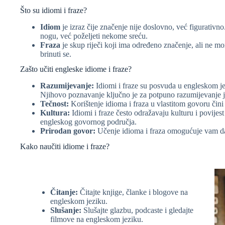
Što su idiomi i fraze?
Idiom
je izraz čije značenje nije doslovno, već figurativno
nogu, već poželjeti nekome sreću.
Fraza
je skup riječi koji ima određeno značenje, ali ne mor
brinuti se.
Zašto učiti engleske idiome i fraze?
Razumijevanje:
Idiomi i fraze su posvuda u engleskom je
Njihovo poznavanje ključno je za potpuno razumijevanje j
Tečnost:
Korištenje idioma i fraza u vlastitom govoru čini 
Kultura:
Idiomi i fraze često odražavaju kulturu i povijes
engleskog govornog područja.
Prirodan govor:
Učenje idioma i fraza omogućuje vam da 
Kako naučiti idiome i fraze?
Čitanje:
Čitajte knjige, članke i blogove na
engleskom jeziku.
Slušanje:
Slušajte glazbu, podcaste i gledajte
filmove na engleskom jeziku.