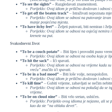
“To see the sights”
– Razgledavati znamenitosti.
Porijeklo: Ovaj idiom je prilično doslovan i odnosi
“To get off the beaten track”
– Istraživati nepoznata mjes
Porijeklo: Ovaj idiom se odnosi na putovanje izvan u
manje posjećena mjesta.
“To have itchy feet”
– Željeti putovati, biti nemiran i želje
Porijeklo: Ovaj idiom se odnosi na osjećaj nemira i
krenete na put.
Svakodnevni život
“To be a couch potato”
– Biti lijen i provoditi puno vrem
Porijeklo: Ovaj idiom se odnosi na osobu koja je li
“To hit the sack”
– Ići spavati.
Porijeklo: Ovaj idiom se odnosi na vrijeme kada su 
vreću” značilo ići spavati.
“To be in a bad mood”
– Biti loše volje, neraspoložen.
Porijeklo: Ovaj idiom je prilično doslovan i odnosi 
“To kill time”
– Gubiti vrijeme, zabavljati se nečim nebit
Porijeklo: Ovaj idiom se odnosi na pokušaj da se i
vrijeme.
“To be on cloud nine”
– Biti vrlo sretan, ushićen.
Porijeklo: Porijeklo ovog idioma je nejasno, ali se p
kao da ste “na oblaku devet”.