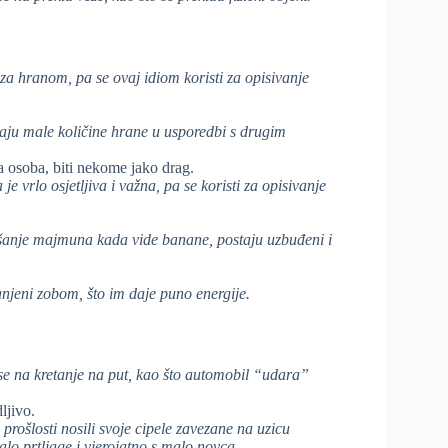
 za hranom, pa se ovaj idiom koristi za opisivanje
iraju male količine hrane u usporedbi s drugim
a osoba, biti nekome jako drag.
e vrlo osjetljiva i važna, pa se koristi za opisivanje
ašanje majmuna kada vide banane, postaju uzbuđeni i
anjeni zobom, što im daje puno energije.
 se na kretanje na put, kao što automobil “udara”
ljivo.
prošlosti nosili svoje cipele zavezane na uzicu
alo prtljage i vjerojatno s malo novca.