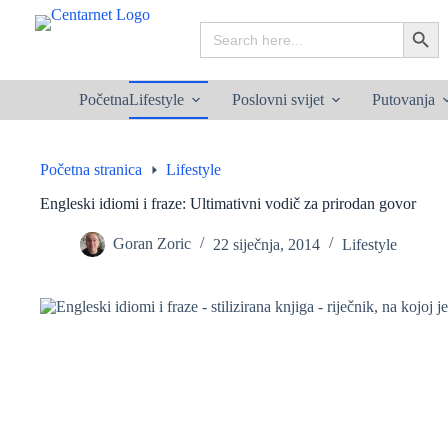
Preskoči
na
Search
Search B
sadržaj
for:
Početna
Lifestyle
Poslovni svijet
Putovanja
Početna stranica
Lifestyle
Engleski idiomi i fraze: Ultimativni vodič za prirodan govor
Goran Zoric
22 siječnja, 2014
Lifestyle