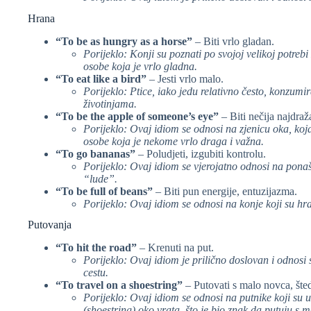
Hrana
“To be as hungry as a horse”
– Biti vrlo gladan.
Porijeklo: Konji su poznati po svojoj velikoj potrebi
osobe koja je vrlo gladna.
“To eat like a bird”
– Jesti vrlo malo.
Porijeklo: Ptice, iako jedu relativno često, konzum
životinjama.
“To be the apple of someone’s eye”
– Biti nečija najdraž
Porijeklo: Ovaj idiom se odnosi na zjenicu oka, koja j
osobe koja je nekome vrlo draga i važna.
“To go bananas”
– Poludjeti, izgubiti kontrolu.
Porijeklo: Ovaj idiom se vjerojatno odnosi na pon
“lude”.
“To be full of beans”
– Biti pun energije, entuzijazma.
Porijeklo: Ovaj idiom se odnosi na konje koji su hr
Putovanja
“To hit the road”
– Krenuti na put.
Porijeklo: Ovaj idiom je prilično doslovan i odnosi
cestu.
“To travel on a shoestring”
– Putovati s malo novca, šted
Porijeklo: Ovaj idiom se odnosi na putnike koji su u 
(shoestring) oko vrata, što je bio znak da putuju s m