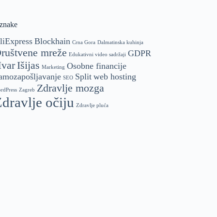
znake
liExpress
Blockhain
Crna Gora
Dalmatinska kuhinja
ruštvene mreže
GDPR
Edukativni video sadržaji
var
Išijas
Osobne financije
Marketing
amozapošljavanje
Split
web hosting
SEO
Zdravlje mozga
rdPress
Zagreb
dravlje očiju
Zdravlje pluća