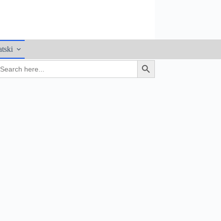
tski
earch
Search Button
r: