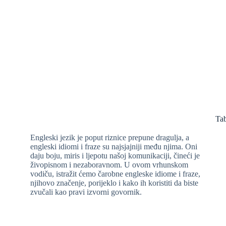
Tab
Engleski jezik je poput riznice prepune dragulja, a
engleski idiomi i fraze su najsjajniji među njima. Oni
daju boju, miris i ljepotu našoj komunikaciji, čineći je
živopisnom i nezaboravnom. U ovom vrhunskom
vodiču, istražit ćemo čarobne engleske idiome i fraze,
njihovo značenje, porijeklo i kako ih koristiti da biste
zvučali kao pravi izvorni govornik.