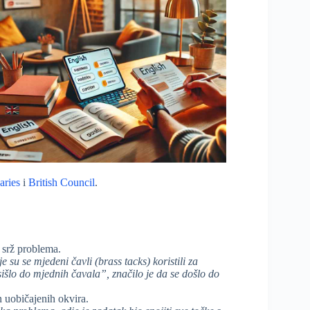
aries
i
British Council
.
a srž problema.
e su se mjedeni čavli (brass tacks) koristili za
išlo do mjednih čavala”, značilo je da se došlo do
n uobičajenih okvira.