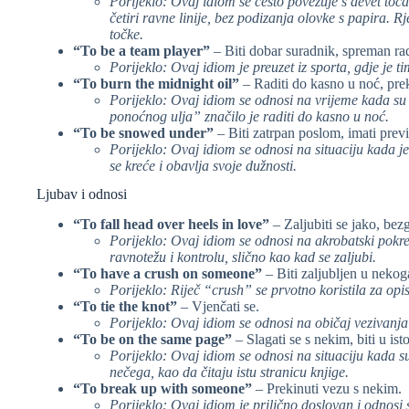
Porijeklo: Ovaj idiom se često povezuje s devet toča
četiri ravne linije, bez podizanja olovke s papira. R
točke.
“To be a team player”
– Biti dobar suradnik, spreman rad
Porijeklo: Ovaj idiom je preuzet iz sporta, gdje je t
“To burn the midnight oil”
– Raditi do kasno u noć, pr
Porijeklo: Ovaj idiom se odnosi na vrijeme kada su se 
ponoćnog ulja” značilo je raditi do kasno u noć.
“To be snowed under”
– Biti zatrpan poslom, imati prev
Porijeklo: Ovaj idiom se odnosi na situaciju kada j
se kreće i obavlja svoje dužnosti.
Ljubav i odnosi
“To fall head over heels in love”
– Zaljubiti se jako, bez
Porijeklo: Ovaj idiom se odnosi na akrobatski pokr
ravnotežu i kontrolu, slično kao kad se zaljubi.
“To have a crush on someone”
– Biti zaljubljen u nekog
Porijeklo: Riječ “crush” se prvotno koristila za opis
“To tie the knot”
– Vjenčati se.
Porijeklo: Ovaj idiom se odnosi na običaj vezivanj
“To be on the same page”
– Slagati se s nekim, biti u ist
Porijeklo: Ovaj idiom se odnosi na situaciju kada su
nečega, kao da čitaju istu stranicu knjige.
“To break up with someone”
– Prekinuti vezu s nekim.
Porijeklo: Ovaj idiom je prilično doslovan i odnosi s