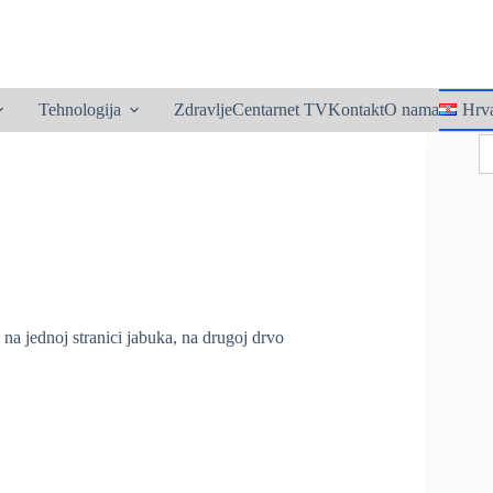
utton
Tehnologija
Zdravlje
Centarnet TV
Kontakt
O nama
Hrva
S
fo