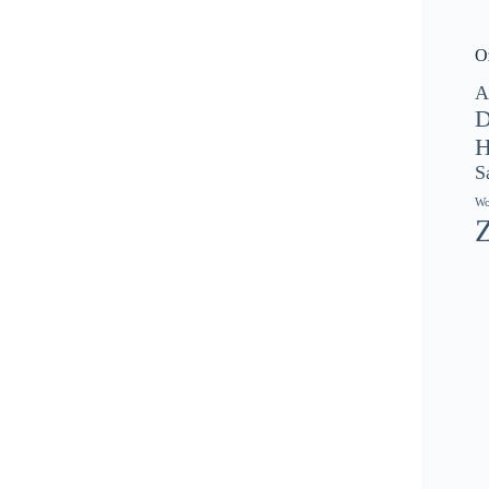
O
A
D
H
S
Wo
Z