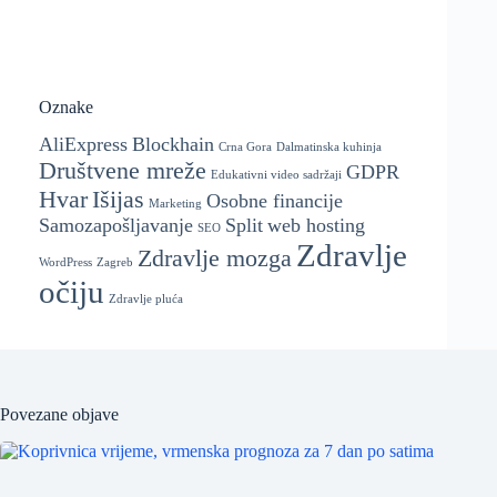
Oznake
AliExpress
Blockhain
Crna Gora
Dalmatinska kuhinja
Društvene mreže
GDPR
Edukativni video sadržaji
Hvar
Išijas
Osobne financije
Marketing
Samozapošljavanje
Split
web hosting
SEO
Zdravlje
Zdravlje mozga
WordPress
Zagreb
očiju
Zdravlje pluća
Povezane objave