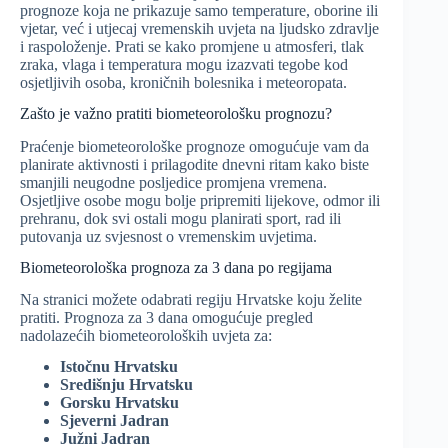
prognoze koja ne prikazuje samo temperature, oborine ili
vjetar, već i utjecaj vremenskih uvjeta na ljudsko zdravlje
i raspoloženje. Prati se kako promjene u atmosferi, tlak
zraka, vlaga i temperatura mogu izazvati tegobe kod
osjetljivih osoba, kroničnih bolesnika i meteoropata.
Zašto je važno pratiti biometeorološku prognozu?
Praćenje biometeorološke prognoze omogućuje vam da
planirate aktivnosti i prilagodite dnevni ritam kako biste
smanjili neugodne posljedice promjena vremena.
Osjetljive osobe mogu bolje pripremiti lijekove, odmor ili
prehranu, dok svi ostali mogu planirati sport, rad ili
putovanja uz svjesnost o vremenskim uvjetima.
Biometeorološka prognoza za 3 dana po regijama
Na stranici možete odabrati regiju Hrvatske koju želite
pratiti. Prognoza za 3 dana omogućuje pregled
nadolazećih biometeoroloških uvjeta za:
Istočnu Hrvatsku
Središnju Hrvatsku
Gorsku Hrvatsku
Sjeverni Jadran
Južni Jadran