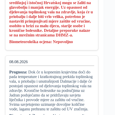
središnjoj i istočnoj Hrvatskoj mogu se žaliti na
glavobolju i manjak energije. Uz opasnost od
djelovanja toplinskog vala na zdravlje, koja će u
priobalju i dalje biti vrlo velika, potrebno je
nastaviti primjenjivati mjere zaštite od vrućine,
osobito u brizi za malu djecu, starije osobe i
kronične bolesnike. Detaljne preporuke nalaze
se na mrežnim stranicama DHMZ-a.
Biometeorološka ocjena:
Nepovoljno
08.08.2026
Prognoza:
Dok će u kopnenim krajevima doći do
pada temperature i kratkotrajnog prekida toplinskog
vala, u priobalju i unutrašnjosti Dalmacije i dalje će
postojati opasnost od djelovanja toplinskog vala na
zdravlje. Kronične bolesnike na područjima uz
Jadran podsjećamo da se pridržavaju savjeta
liječnika i provode mjere za zaštitu od vrućine.
Svima savjetujemo uzimanje dovoljne količine
vode, laganu prehranu te zaštitu od UV zračenja.