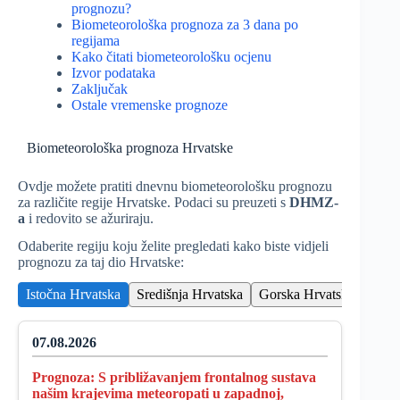
prognozu?
Biometeorološka prognoza za 3 dana po
regijama
Kako čitati biometeorološku ocjenu
Izvor podataka
Zaključak
Ostale vremenske prognoze
Biometeorološka prognoza Hrvatske
Ovdje možete pratiti dnevnu biometeorološku prognozu
za različite regije Hrvatske. Podaci su preuzeti s
DHMZ-
a
i redovito se ažuriraju.
Odaberite regiju koju želite pregledati kako biste vidjeli
prognozu za taj dio Hrvatske:
Istočna Hrvatska
Središnja Hrvatska
Gorska Hrvatska
Sjeve
07.08.2026
Prognoza:
S približavanjem frontalnog sustava
našim krajevima meteoropati u zapadnoj,