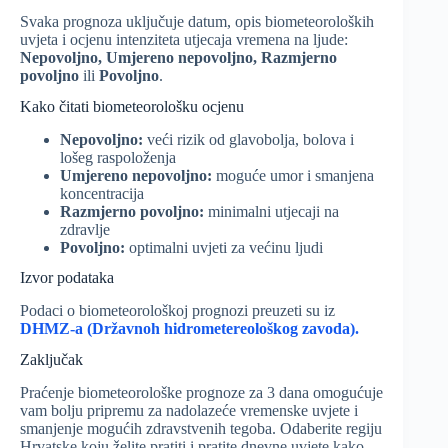
Svaka prognoza uključuje datum, opis biometeoroloških
uvjeta i ocjenu intenziteta utjecaja vremena na ljude:
Nepovoljno, Umjereno nepovoljno, Razmjerno
povoljno
ili
Povoljno
.
Kako čitati biometeorološku ocjenu
Nepovoljno:
veći rizik od glavobolja, bolova i
lošeg raspoloženja
Umjereno nepovoljno:
moguće umor i smanjena
koncentracija
Razmjerno povoljno:
minimalni utjecaji na
zdravlje
Povoljno:
optimalni uvjeti za većinu ljudi
Izvor podataka
Podaci o biometeorološkoj prognozi preuzeti su iz
DHMZ-a (Državnoh hidrometereološkog zavoda).
Zaključak
Praćenje biometeorološke prognoze za 3 dana omogućuje
vam bolju pripremu za nadolazeće vremenske uvjete i
smanjenje mogućih zdravstvenih tegoba. Odaberite regiju
Hrvatske koju želite pratiti i pratite dnevne uvjete kako