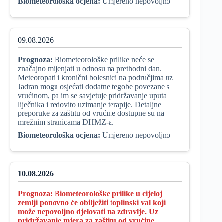
Biometeorološka ocjena:
Umjereno nepovoljno
09.08.2026
Prognoza:
Biometeorološke prilike neće se
značajno mijenjati u odnosu na prethodni dan.
Meteoropati i kronični bolesnici na područjima uz
Jadran mogu osjećati dodatne tegobe povezane s
vrućinom, pa im se savjetuje pridržavanje uputa
liječnika i redovito uzimanje terapije. Detaljne
preporuke za zaštitu od vrućine dostupne su na
mrežnim stranicama DHMZ-a.
Biometeorološka ocjena:
Umjereno nepovoljno
10.08.2026
Prognoza:
Biometeorološke prilike u cijeloj
zemlji ponovno će obilježiti toplinski val koji
može nepovoljno djelovati na zdravlje. Uz
pridržavanje mjera za zaštitu od vrućine