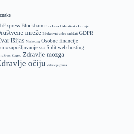
znake
liExpress
Blockhain
Crna Gora
Dalmatinska kuhinja
ruštvene mreže
GDPR
Edukativni video sadržaji
var
Išijas
Osobne financije
Marketing
amozapošljavanje
Split
web hosting
SEO
Zdravlje mozga
rdPress
Zagreb
dravlje očiju
Zdravlje pluća