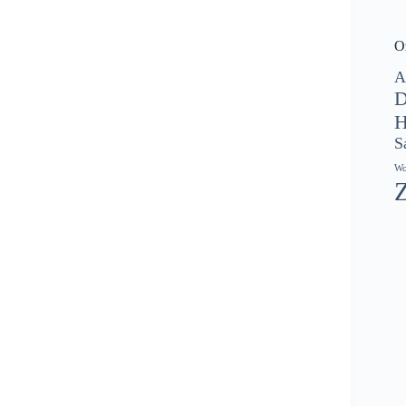
O
A
D
H
S
Wo
Z