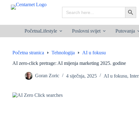
Preskoči
na
Search
Search B
sadržaj
for:
Početna
Lifestyle
Poslovni svijet
Putovanja
Početna stranica
Tehnologija
AI u fokusu
AI zero-click pretrage: AI mijenja marketing 2025. godine
Goran Zoric
4 siječnja, 2025
AI u fokusu
,
Inte