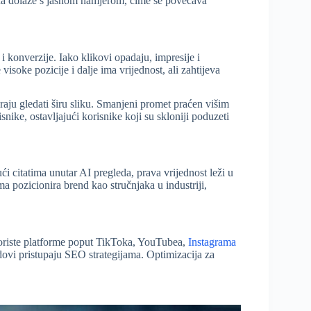
 sada dolaze s jasnom namjerom, čime se povećava
 konverzije. Iako klikovi opadaju, impresije i
visoke pozicije i dalje ima vrijednost, ali zahtijeva
raju gledati širu sliku. Smanjeni promet praćen višim
snike, ostavljajući korisnike koji su skloniji poduzeti
 citatima unutar AI pregleda, prava vrijednost leži u
ima pozicionira brend kao stručnjaka u industriji,
koriste platforme poput TikToka, YouTubea,
Instagrama
dovi pristupaju SEO strategijama. Optimizacija za