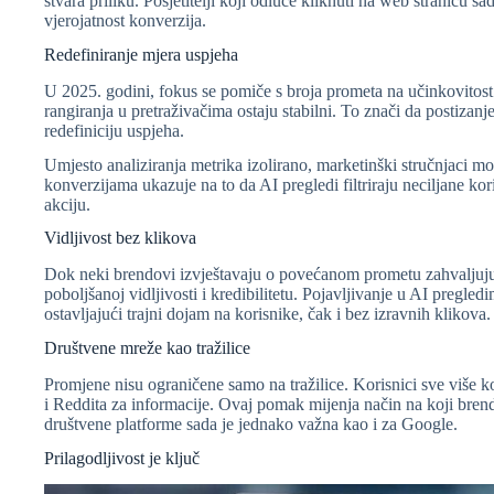
stvara priliku. Posjetitelji koji odluče kliknuti na web stranicu
vjerojatnost konverzija.
Redefiniranje mjera uspjeha
U 2025. godini, fokus se pomiče s broja prometa na učinkovitost i
rangiranja u pretraživačima ostaju stabilni. To znači da postizanje 
redefiniciju uspjeha.
Umjesto analiziranja metrika izolirano, marketinški stručnjaci mo
konverzijama ukazuje na to da AI pregledi filtriraju neciljane kori
akciju.
Vidljivost bez klikova
Dok neki brendovi izvještavaju o povećanom prometu zahvaljujući
poboljšanoj vidljivosti i kredibilitetu. Pojavljivanje u AI pregled
ostavljajući trajni dojam na korisnike, čak i bez izravnih klikova.
Društvene mreže kao tražilice
Promjene nisu ograničene samo na tražilice. Korisnici sve više 
i Reddita za informacije. Ovaj pomak mijenja način na koji bren
društvene platforme sada je jednako važna kao i za Google.
Prilagodljivost je ključ