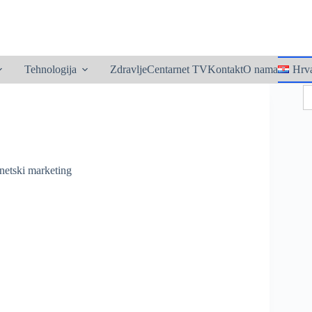
utton
Tehnologija
Zdravlje
Centarnet TV
Kontakt
O nama
Hrva
S
fo
rnetski marketing