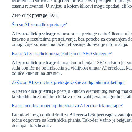
Marketinški stručnjaci koji brzo prihvate ovu promjenu i prilagod
ostanu relevantni. U svijetu u kojem klikovi mogu opadati, ali konv
Zero-click pretrage FAQ
Što su AI zero-click pretrage?
AI zero-click pretrage
odnose se na pretrage na tražilicama u k
izravno u rezultatima pretraživanja, bez potrebe za otvaranjem 
omogućuje korisnicima brže i efikasnije dobivanje informacija.
Kako AI zero-click pretrage utječu na SEO strategije?
AI zero-click pretrage
dramatično mijenjaju SEO pristup jer sm
sada pomiče na optimizaciju za vidljivost unutar AI pregleda, kao
odluče kliknuti na stranicu.
Zašto su AI zero-click pretrage važne za digitalni marketing?
AI zero-click pretrage
postaju ključan element digitalnog marke
kredibilitet bez direktnih klikova. Ovo zahtijeva prilagodbu strate
Kako brendovi mogu optimizirati za AI zero-click pretrage?
Brendovi mogu optimizirati za
AI zero-click pretrage
stvaranje
točne odgovore na korisnička pitanja. Također, važno je osigurat
dostupan tražilicama.