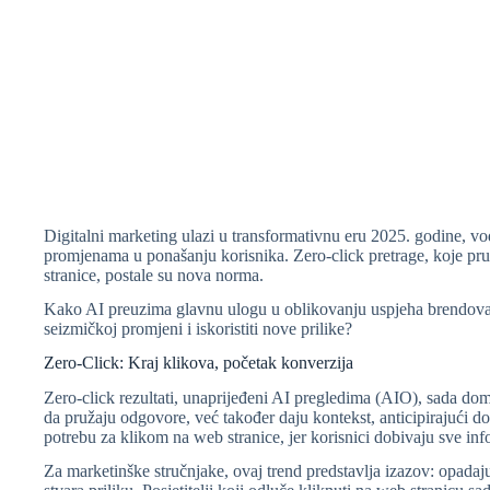
Digitalni marketing ulazi u transformativnu eru 2025. godine, v
promjenama u ponašanju korisnika. Zero-click pretrage, koje pru
stranice, postale su nova norma.
Kako AI preuzima glavnu ulogu u oblikovanju uspjeha brendova, 
seizmičkoj promjeni i iskoristiti nove prilike?
Zero-Click: Kraj klikova, početak konverzija
Zero-click rezultati, unaprijeđeni AI pregledima (AIO), sada dom
da pružaju odgovore, već također daju kontekst, anticipirajući do
potrebu za klikom na web stranice, jer korisnici dobivaju sve info
Za marketinške stručnjake, ovaj trend predstavlja izazov: opadaj