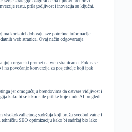
e svoje strategije osigurat će da njihovi brendovi
erzije rastu, prilagodljivost i inovacija su ključni.
ojima korisnici dobivaju sve potrebne informacije
dodatnih web stranica. Ovaj način odgovaranja
anjuju organski promet na web stranicama. Fokus se
 i na povećanje konverzija za posjetitelje koji ipak
tinga jer omogućuju brendovima da ostvare vidljivost i
gija kako bi se iskoristile prilike koje nude AI pregledi.
m visokokvalitetnog sadržaja koji pruža sveobuhvatne i
i tehničku SEO optimizaciju kako bi sadržaj bio lako