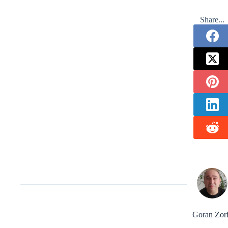
Share...
Goran Zor