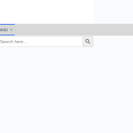
tski
earch
Search Button
r: