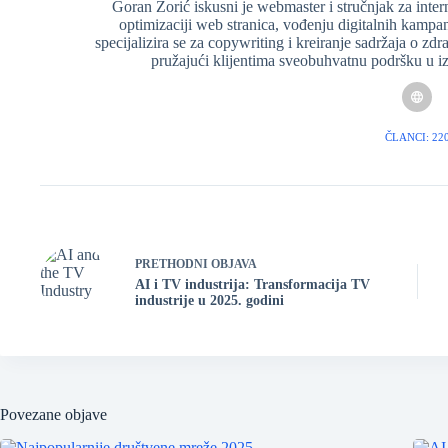
Goran Zorić iskusni je webmaster i stručnjak za inte
optimizaciji web stranica, vođenju digitalnih kampan
specijalizira se za copywriting i kreiranje sadržaja o zd
pružajući klijentima sveobuhvatnu podršku u izg
ČLANCI: 22
PRETHODNI
OBJAVA
AI i TV industrija: Transformacija TV
industrije u 2025. godini
Povezane objave