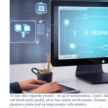
AI nije ubio organski promet—on ga je transformirao. Ljudi i dalj
vaš brend može pružiti, ali to čine putem novih kanala i formata
iskustava onima koji na kraju posjete vašu stranicu.