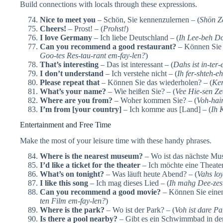
Build connections with locals through these expressions.
Nice to meet you
– Schön, Sie kennenzulernen – (
Shön Z
Cheers!
– Prost! – (
Prohst!
)
I love Germany
– Ich liebe Deutschland – (
Ih Lee-beh D
Can you recommend a good restaurant?
– Können Sie e
Goo-tes Res-tau-rant em-fay-len?
)
That’s interesting
– Das ist interessant – (
Dahs ist in-ter-
I don’t understand
– Ich verstehe nicht – (
Ih fer-shteh-eh
Please repeat that
– Können Sie das wiederholen? – (
Ker
What’s your name?
– Wie heißen Sie? – (
Vee Hie-sen Z
Where are you from?
– Woher kommen Sie? – (
Voh-hai
I’m from [your country]
– Ich komme aus [Land] – (
Ih 
Entertainment and Free Time
Make the most of your leisure time with these handy phrases.
Where is the nearest museum?
– Wo ist das nächste Mu
I’d like a ticket for the theater
– Ich möchte eine Theater
What’s on tonight?
– Was läuft heute Abend? – (
Vahs lo
I like this song
– Ich mag dieses Lied – (
Ih mahg Dee-zes
Can you recommend a good movie?
– Können Sie einen
ten Film em-fay-len?
)
Where is the park?
– Wo ist der Park? – (
Voh ist dare P
Is there a pool nearby?
– Gibt es ein Schwimmbad in de