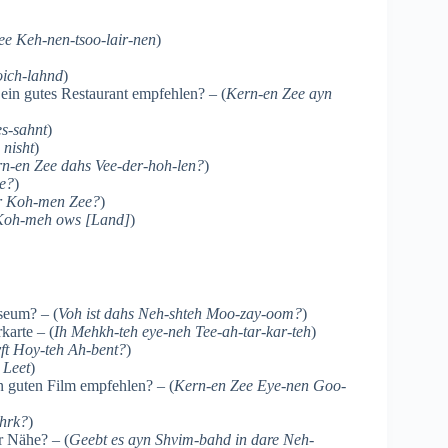
ee Keh-nen-tsoo-lair-nen
)
oich-lahnd
)
in gutes Restaurant empfehlen? – (
Kern-en Zee ayn
es-sahnt
)
 nisht
)
n-en Zee dahs Vee-der-hoh-len?
)
ee?
)
r Koh-men Zee?
)
Koh-meh ows [Land]
)
seum? – (
Voh ist dahs Neh-shteh Moo-zay-oom?
)
karte – (
Ih Mehkh-teh eye-neh Tee-ah-tar-kar-teh
)
yft Hoy-teh Ah-bent?
)
 Leet
)
 guten Film empfehlen? – (
Kern-en Zee Eye-nen Goo-
ahrk?
)
r Nähe? – (
Geebt es ayn Shvim-bahd in dare Neh-