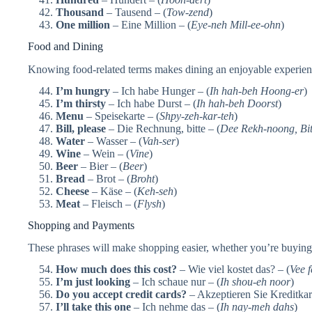
Thousand
– Tausend – (
Tow-zend
)
One million
– Eine Million – (
Eye-neh Mill-ee-ohn
)
Food and Dining
Knowing food-related terms makes dining an enjoyable experien
I’m hungry
– Ich habe Hunger – (
Ih hah-beh Hoong-er
)
I’m thirsty
– Ich habe Durst – (
Ih hah-beh Doorst
)
Menu
– Speisekarte – (
Shpy-zeh-kar-teh
)
Bill, please
– Die Rechnung, bitte – (
Dee Rekh-noong, Bit
Water
– Wasser – (
Vah-ser
)
Wine
– Wein – (
Vine
)
Beer
– Bier – (
Beer
)
Bread
– Brot – (
Broht
)
Cheese
– Käse – (
Keh-seh
)
Meat
– Fleisch – (
Flysh
)
Shopping and Payments
These phrases will make shopping easier, whether you’re buying 
How much does this cost?
– Wie viel kostet das? – (
Vee f
I’m just looking
– Ich schaue nur – (
Ih shou-eh noor
)
Do you accept credit cards?
– Akzeptieren Sie Kreditkar
I’ll take this one
– Ich nehme das – (
Ih nay-meh dahs
)