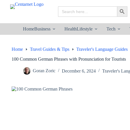
Skip
to
Search
Search B
content
for:
Home
Business
Health
Lifestyle
Tech
Home
Travel Guides & Tips
Traveler's Language Guides
100 Common German Phrases with Pronunciation for Tourists
Goran Zoric
December 6, 2024
Traveler's Lan