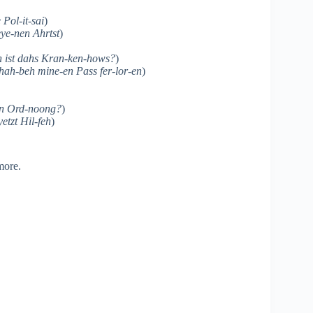
Pol-it-sai
)
ye-nen Ahrtst
)
 ist dahs Kran-ken-hows?
)
 hah-beh mine-en Pass fer-lor-en
)
 in Ord-noong?
)
etzt Hil-feh
)
more.