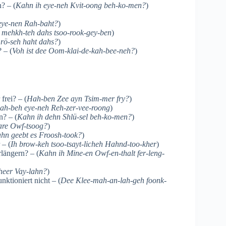
? – (
Kahn ih eye-neh Kvit-oong beh-ko-men?
)
eye-nen Rah-baht?
)
 mehkh-teh dahs tsoo-rook-gey-ben
)
rö-seh haht dahs?
)
 – (
Voh ist dee Oom-klai-de-kah-bee-neh?
)
rei? – (
Hah-ben Zee ayn Tsim-mer fry?
)
hah-beh eye-neh Reh-zer-vee-roong
)
? – (
Kahn ih dehn Shlü-sel beh-ko-men?
)
dare Owf-tsoog?
)
hn geebt es Froosh-took?
)
 – (
Ih brow-keh tsoo-tsayt-licheh Hahnd-too-kher
)
längern? – (
Kahn ih Mine-en Owf-en-thalt fer-leng-
heer Vay-lahn?
)
ktioniert nicht – (
Dee Klee-mah-an-lah-geh foonk-