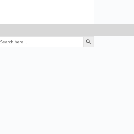
earch
Search Button
r: