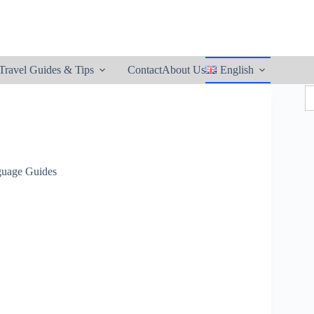
utton
Travel Guides & Tips
Contact
About Us
English
S
fo
guage Guides