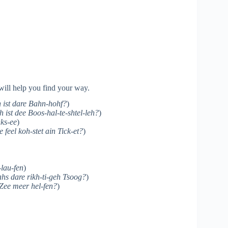
will help you find your way.
 ist dare Bahn-hohf?
)
h ist dee Boos-hal-te-shtel-leh?
)
ks-ee
)
e feel koh-stet ain Tick-et?
)
-lau-fen
)
ahs dare rikh-ti-geh Tsoog?
)
Zee meer hel-fen?
)