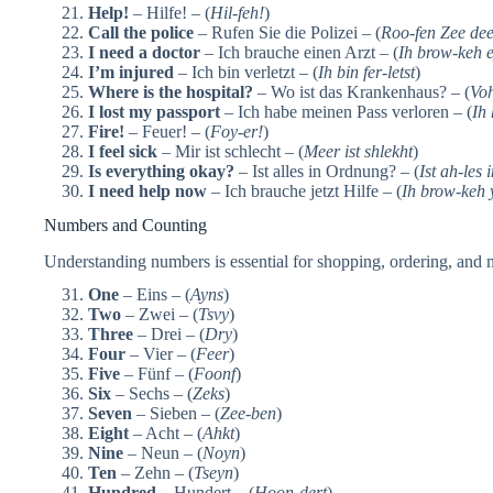
Help!
– Hilfe! – (
Hil-feh!
)
Call the police
– Rufen Sie die Polizei – (
Roo-fen Zee dee 
I need a doctor
– Ich brauche einen Arzt – (
Ih brow-keh e
I’m injured
– Ich bin verletzt – (
Ih bin fer-letst
)
Where is the hospital?
– Wo ist das Krankenhaus? – (
Voh
I lost my passport
– Ich habe meinen Pass verloren – (
Ih
Fire!
– Feuer! – (
Foy-er!
)
I feel sick
– Mir ist schlecht – (
Meer ist shlekht
)
Is everything okay?
– Ist alles in Ordnung? – (
Ist ah-les
I need help now
– Ich brauche jetzt Hilfe – (
Ih brow-keh y
Numbers and Counting
Understanding numbers is essential for shopping, ordering, and 
One
– Eins – (
Ayns
)
Two
– Zwei – (
Tsvy
)
Three
– Drei – (
Dry
)
Four
– Vier – (
Feer
)
Five
– Fünf – (
Foonf
)
Six
– Sechs – (
Zeks
)
Seven
– Sieben – (
Zee-ben
)
Eight
– Acht – (
Ahkt
)
Nine
– Neun – (
Noyn
)
Ten
– Zehn – (
Tseyn
)
Hundred
– Hundert – (
Hoon-dert
)