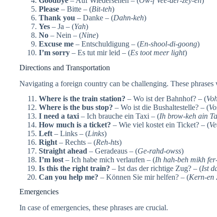
Goodbye
– Auf Wiedersehen – (
Ow-f Vee-der-zey-en
)
Please
– Bitte – (
Bit-teh
)
Thank you
– Danke – (
Dahn-keh
)
Yes
– Ja – (
Yah
)
No
– Nein – (
Nine
)
Excuse me
– Entschuldigung – (
En-shool-di-goong
)
I’m sorry
– Es tut mir leid – (
Es toot meer light
)
Directions and Transportation
Navigating a foreign country can be challenging. These phrases 
Where is the train station?
– Wo ist der Bahnhof? – (
Voh
Where is the bus stop?
– Wo ist die Bushaltestelle? – (
Vo
I need a taxi
– Ich brauche ein Taxi – (
Ih brow-keh ain Ta
How much is a ticket?
– Wie viel kostet ein Ticket? – (
Ve
Left
– Links – (
Links
)
Right
– Rechts – (
Reh-hts
)
Straight ahead
– Geradeaus – (
Ge-rahd-owss
)
I’m lost
– Ich habe mich verlaufen – (
Ih hah-beh mikh fer
Is this the right train?
– Ist das der richtige Zug? – (
Ist d
Can you help me?
– Können Sie mir helfen? – (
Kern-en 
Emergencies
In case of emergencies, these phrases are crucial.