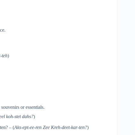
ce.
-teh
)
souvenirs or essentials.
eel koh-stet dahs?
)
ten? – (
Aks-ept-ee-ren Zee Kreh-deet-kar-ten?
)