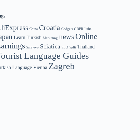
ags
liExpress
Croatia
China
Gadgets
GDPR
Italia
Online
apan
news
Learn Turkish
Marketing
arnings
Sciatica
Thailand
Sarajevo
SEO
Split
ourist Language Guides
Zagreb
urkish Language
Vienna