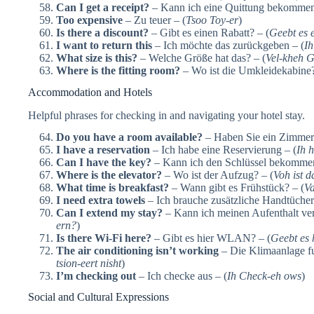
Can I get a receipt?
– Kann ich eine Quittung bekommen
Too expensive
– Zu teuer – (
Tsoo Toy-er
)
Is there a discount?
– Gibt es einen Rabatt? – (
Geebt es 
I want to return this
– Ich möchte das zurückgeben – (
Ih
What size is this?
– Welche Größe hat das? – (
Vel-kheh G
Where is the fitting room?
– Wo ist die Umkleidekabine?
Accommodation and Hotels
Helpful phrases for checking in and navigating your hotel stay.
Do you have a room available?
– Haben Sie ein Zimmer f
I have a reservation
– Ich habe eine Reservierung – (
Ih 
Can I have the key?
– Kann ich den Schlüssel bekommen
Where is the elevator?
– Wo ist der Aufzug? – (
Voh ist 
What time is breakfast?
– Wann gibt es Frühstück? – (
Va
I need extra towels
– Ich brauche zusätzliche Handtücher
Can I extend my stay?
– Kann ich meinen Aufenthalt ver
ern?
)
Is there Wi-Fi here?
– Gibt es hier WLAN? – (
Geebt es 
The air conditioning isn’t working
– Die Klimaanlage fun
tsion-eert nisht
)
I’m checking out
– Ich checke aus – (
Ih Check-eh ows
)
Social and Cultural Expressions